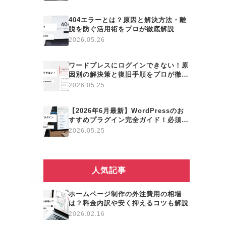
404エラーとは？原因と解決方法・離
脱を防ぐ活用術をプロが徹底解説
2026.05.26
ワードプレスにログインできない！原
因別の解決策と復旧手順をプロが徹底
解説
2026.05.25
【2026年6月最新】WordPressのお
すすめプラグイン完全ガイド！必須＆
便利ツールをプロが厳選紹介
2026.05.25
人気記事
ホームページ制作の外注費用の相場
は？料金内訳や安く抑えるコツも解説
2026.02.16