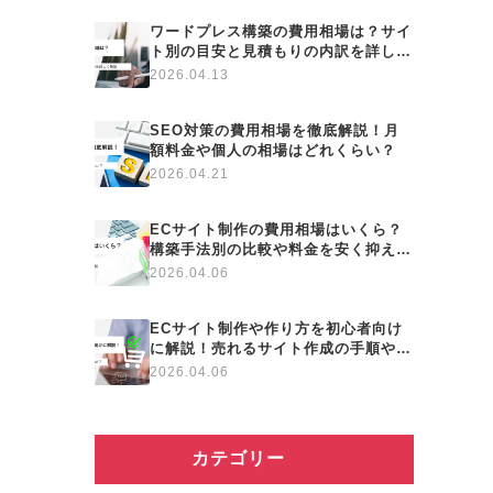
ワードプレス構築の費用相場は？サイ
ト別の目安と見積もりの内訳を詳しく
解説
2026.04.13
SEO対策の費用相場を徹底解説！月
額料金や個人の相場はどれくらい？
2026.04.21
ECサイト制作の費用相場はいくら？
構築手法別の比較や料金を安く抑える
コツまで徹底解説
2026.04.06
ECサイト制作や作り方を初心者向け
に解説！売れるサイト作成の手順やポ
イントとは？
2026.04.06
カテゴリー