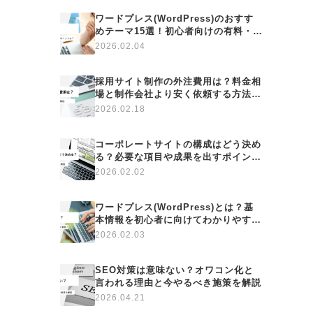
ワードプレス(WordPress)のおすす
めテーマ15選！初心者向けの有料・無
料テーマや選ぶポイントは？
2026.02.04
採用サイト制作の外注費用は？料金相
場と制作会社より安く依頼する方法も
解説
2026.02.18
コーポレートサイトの構成はどう決め
る？必要な項目や成果を出すポイント
も解説
2026.02.02
ワードプレス(WordPress)とは？基
本情報を初心者に向けてわかりやすく
解説！
2026.02.03
SEO対策は意味ない？オワコン化と
言われる理由と今やるべき施策を解説
2026.04.21