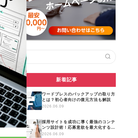
新着記事
ワードプレスのバックアップの取り方
とは？初心者向けの復元方法も解説
2026.06.09
採用サイトを成功に導く最強のコンテ
ンツ設計術！応募意欲を最大化する項
目と差別化の秘訣をプロが解説
2026.06.09