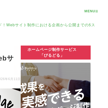
≡
MENU
ド！Webサイト制作における企画から公開までの5ス
ホームページ制作サービス
「びるどる」
ebサ
026年6月11日