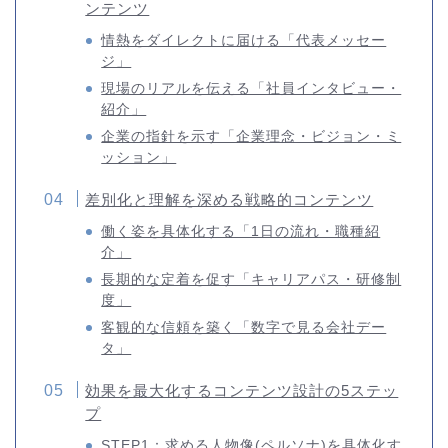
ンテンツ
情熱をダイレクトに届ける「代表メッセー
ジ」
現場のリアルを伝える「社員インタビュー・
紹介」
企業の指針を示す「企業理念・ビジョン・ミ
ッション」
差別化と理解を深める戦略的コンテンツ
働く姿を具体化する「1日の流れ・職種紹
介」
長期的な定着を促す「キャリアパス・研修制
度」
客観的な信頼を築く「数字で見る会社デー
タ」
効果を最大化するコンテンツ設計の5ステッ
プ
STEP1：求める人物像(ペルソナ)を具体化す