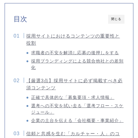
目次
閉じる
採用サイトにおけるコンテンツの重要性と
役割
求職者の不安を解消し応募の後押しをする
採用ブランディングによる競合他社との差別
化
【厳選3点】採用サイトに必ず掲載すべき必
須コンテンツ
正確で具体的な「募集要項・求人情報」
選考への不安を拭い去る「選考フロー・スケ
ジュール」
企業の土台を伝える「会社概要・事業紹介」
信頼と共感を生む「カルチャー・人」のコ