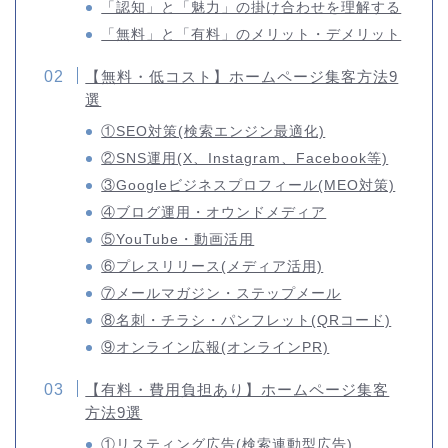
「認知」と「魅力」の掛け合わせを理解する
「無料」と「有料」のメリット・デメリット
【無料・低コスト】ホームページ集客方法9
選
①SEO対策(検索エンジン最適化)
②SNS運用(X、Instagram、Facebook等)
③Googleビジネスプロフィール(MEO対策)
④ブログ運用・オウンドメディア
⑤YouTube・動画活用
⑥プレスリリース(メディア活用)
⑦メールマガジン・ステップメール
⑧名刺・チラシ・パンフレット(QRコード)
⑨オンライン広報(オンラインPR)
【有料・費用負担あり】ホームページ集客
方法9選
①リスティング広告(検索連動型広告)