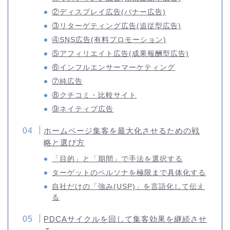
②ディスプレイ広告(バナー広告)
③リターゲティング広告(追従型広告)
④SNS広告(有料プロモーション)
⑤アフィリエイト広告(成果報酬型広告)
⑥インフルエンサーマーケティング
⑦純広告
⑧クチコミ・比較サイト
⑨ネイティブ広告
ホームページ集客を最大化させるための戦
略と選び方
「目的」と「期間」で手法を選択する
ターゲットのペルソナを極限まで具体化する
自社だけの「強み(USP)」を言語化して伝え
る
PDCAサイクルを回して集客効果を継続させ