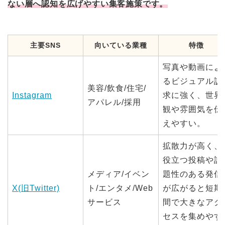
ない層へ認知を広げやすい集客施策です。
主要SNS
向いている業種
特徴
写真や動画によ
るビジュアル訴
美容/飲食/住宅/
Instagram
求に強く、世界
アパレル/採用
観や雰囲気を伝
えやすい。
拡散力が高く、
役立つ投稿や話
メディア/イベン
題性のある発信
X(旧Twitter)
ト/エンタメ/Web
が広がると短期
サービス
間で大きなアク
セスを集めやす