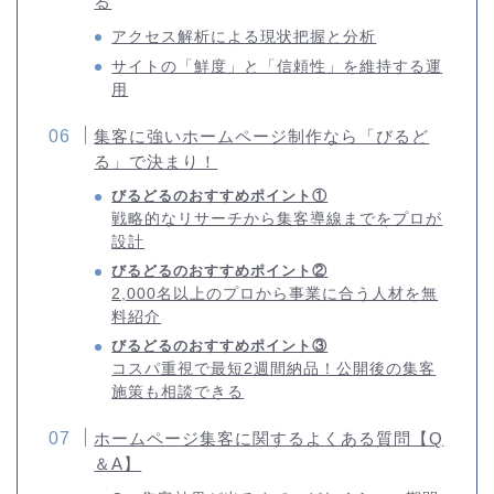
る
アクセス解析による現状把握と分析
サイトの「鮮度」と「信頼性」を維持する運
用
集客に強いホームページ制作なら「びるど
る」で決まり！
びるどるのおすすめポイント①
戦略的なリサーチから集客導線までをプロが
設計
びるどるのおすすめポイント②
2,000名以上のプロから事業に合う人材を無
料紹介
びるどるのおすすめポイント③
コスパ重視で最短2週間納品！公開後の集客
施策も相談できる
ホームページ集客に関するよくある質問【Q
＆A】