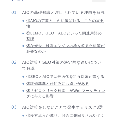
AIOの基礎知識と注目されている理由を解説
①AIOの定義と「AIに選ばれる」ことの重要
性
②LLMO、GEO、AEOといった関連用語の
整理
③なぜ今、検索エンジンの枠を超えた対策が
必要なのか
AIO対策とSEO対策の決定的な違いについ
て解説
①SEOとAIOでは最適化を狙う対象が異なる
②評価基準と仕組みにも違いがある
③「ゼロクリック検索」がWebマーケティン
グに与える影響
AIO対策をしないことで発生するリスク3選
①検索流入が減り、競合に先回りされやすく