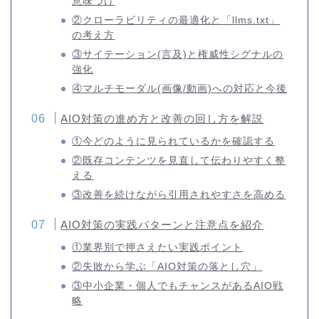
意味づけ
②クローラビリティの最適化と「llms.txt」
の考え方
③サイテーション(言及)と権威性シグナルの
強化
④マルチモーダル(画像/動画)への対応と今後
AIO対策の進め方と改善の回し方を解説
①今どのように見られているかを確認する
②既存コンテンツを見直して伝わりやすく整
える
③改善を続けながら引用されやすさを高める
AIO対策の実践パターンと注意点を紹介
①業界別で押さえたい実践ポイント
②失敗から学ぶ「AIO対策の落とし穴」
③中小企業・個人でもチャンスがあるAIO戦
略