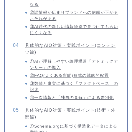
なる
②誤情報が広まりブランドへの信頼が下がる
おそれがある
③AI時代の新しい情報経路で見つけてもらい
にくくなる
具体的なAIO対策・実践ポイント(コンテン
ツ編)
①AIが理解しやすい論理構造「アトミックア
ンサー」の導入
②FAQ(よくある質問)形式の戦略的配置
③数値と事実に基づく「ファクトベース」の
記述
④一次情報と「独自の見解」による差別化
具体的なAIO対策・実践ポイント(技術・外
部編)
①Schema.orgに基づく構造化データによる